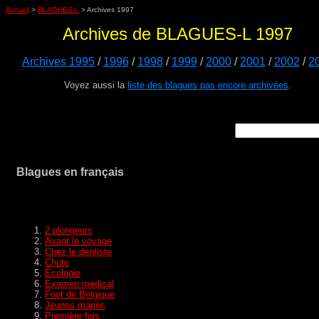
Accueil
>
BLAGUES-L
> Archives 1997
Archives de BLAGUES-L 1997
Archives 1995
/
1996
/
1998
/
1999
/
2000
/
2001
/
2002
/
2
Voyez aussi la
liste des blagues pas encore archivées
.
Blagues en français
2 plongeurs
Avant le voyage
Chez le dentiste
Chute
Écologie
Examen medical
Foot de Belgique
Jeunes mariés
Première fois