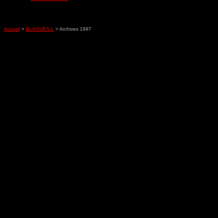
Accueil
>
BLAGUES-L
> Archives 1997