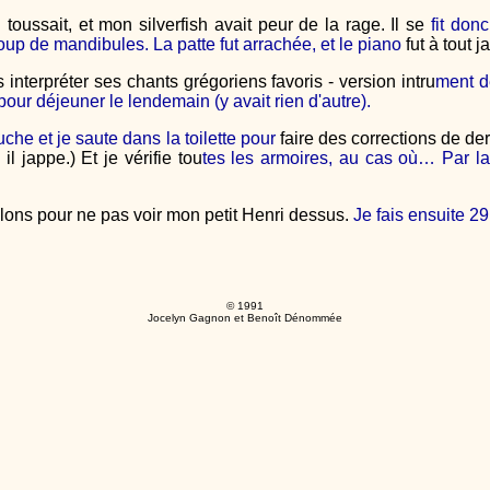
 toussait, et mon silverfish avait peur de la rage. Il se
fit don
oup de mandibules. La patte fut arrachée, et le piano
fut à tout 
s interpréter ses chants grégoriens favoris - version intru
ment d
our déjeuner le lendemain (y avait rien d'autre).
che et je saute dans la toilette pour
faire des corrections de de
l jappe.) Et je vérifie tou
tes les armoires, au cas où… Par la
lons pour ne pas voir mon petit Henri dessus.
Je fais ensuite 2
© 1991
Jocelyn Gagnon et Benoît Dénommée