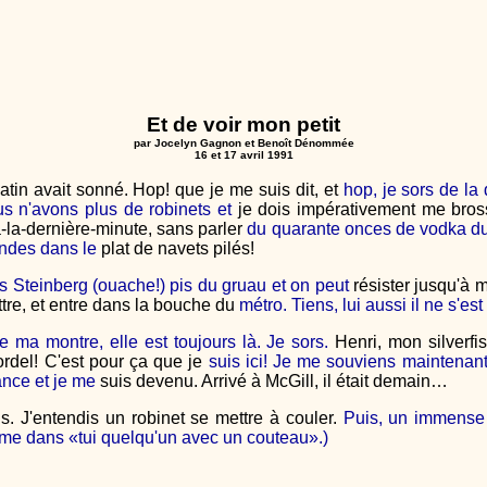
Et de voir mon petit
par Jocelyn Gagnon et Benoît Dénommée
16 et 17 avril 1991
tin avait sonné. Hop! que je me suis dit, et
hop, je sors de la
s n'avons plus de robinets et
je dois impérativement me bros
la-dernière-minute, sans parler
du quarante onces de vodka du
mandes dans le
plat de navets pilés!
s Steinberg (ouache!) pis du gruau et on peut
résister jusqu'à m
tre, et entre dans la bouche du
métro. Tiens, lui aussi il ne s'es
e ma montre, elle est toujours là. Je sors.
Henri, mon silverfi
ordel! C'est pour ça que je
suis ici! Je me souviens maintenant,
sance et je me
suis devenu. Arrivé à McGill, il était demain…
s. J'entendis un robinet se mettre à couler.
Puis, un immense 
mme dans «tui quelqu'un avec un couteau».)