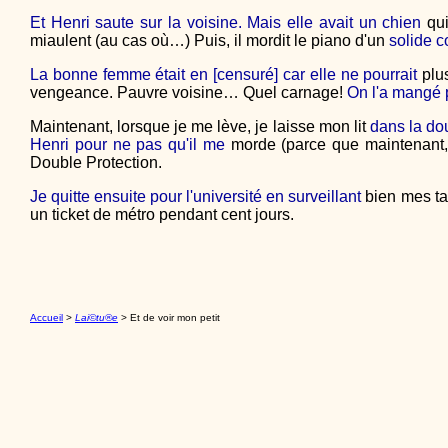
Et Henri saute sur la voisine. Mais elle avait un chien
qui
miaulent (au cas où…) Puis, il mordit le piano d'un
solide c
La bonne femme était en [censuré] car elle ne pourrait
plu
vengeance. Pauvre voisine… Quel carnage!
On l'a mangé p
Maintenant, lorsque je me lève, je laisse mon lit
dans la dou
Henri pour ne pas qu'il me
morde (parce que maintenant, i
Double Protection.
Je quitte ensuite pour l'université en surveillant
bien mes ta
un ticket de métro pendant cent jours.
Accueil
>
Lai©tu®e
> Et de voir mon petit