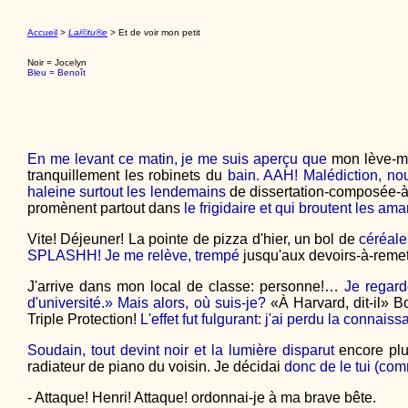
Accueil
>
Lai©tu®e
> Et de voir mon petit
Noir = Jocelyn
Bleu = Benoît
En me levant ce matin, je me suis aperçu que
mon lève-ma
tranquillement les robinets du
bain. AAH! Malédiction, nou
haleine surtout les lendemains
de dissertation-composée-à-
promènent partout dans
le frigidaire et qui broutent les a
Vite! Déjeuner! La pointe de pizza d'hier, un bol de
céréale
SPLASHH! Je me relève, trempé
jusqu'aux devoirs-à-remet
J'arrive dans mon local de classe: personne!…
Je regard
d'université.» Mais alors, où suis-je?
«À Harvard, dit-il» B
Triple Protection!
L'effet fut fulgurant: j'ai perdu la connais
Soudain, tout devint noir et la lumière disparut
encore plu
radiateur de piano du voisin. Je décidai
donc de le tui (co
- Attaque! Henri! Attaque! ordonnai-je à ma brave bête.