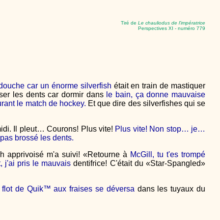
Tiré de
Le chauliodus de l'impératrice
Perspectives XI - numéro 779
 douche car un énorme silverfish
était en train de mastiquer
ser les dents car dormir dans
le bain, ça donne mauvaise
rant le match de hockey.
Et que dire des silverfishes qui se
idi. Il pleut… Courons! Plus vite!
Plus vite! Non stop… je…
t pas brossé les dents.
sh apprivoisé m'a suivi! «Retourne à
McGill, tu t'es trompé
 j'ai pris le mauvais
dentifrice! C'était du «Star-Spangled»
flot de Quik™ aux fraises se déversa
dans les tuyaux du