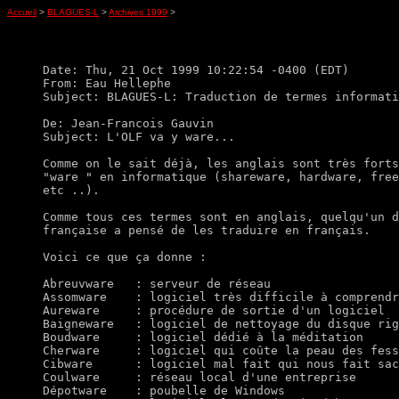
Accueil
>
BLAGUES-L
>
Archives 1999
>
Date: Thu, 21 Oct 1999 10:22:54 -0400 (EDT)

From: Eau Hellephe

Subject: BLAGUES-L: Traduction de termes informati
De: Jean-Francois Gauvin

Subject: L'OLF va y ware...

Comme on le sait déjà, les anglais sont très forts
"ware " en informatique (shareware, hardware, free
etc ..). 

Comme tous ces termes sont en anglais, quelqu'un d
française a pensé de les traduire en français. 

Voici ce que ça donne :

Abreuvware   : serveur de réseau

Assomware    : logiciel très difficile à comprendr
Aureware     : procédure de sortie d'un logiciel

Baigneware   : logiciel de nettoyage du disque rig
Boudware     : logiciel dédié à la méditation

Cherware     : logiciel qui coûte la peau des fess
Cibware      : logiciel mal fait qui nous fait sac
Coulware     : réseau local d'une entreprise

Dépotware    : poubelle de Windows
