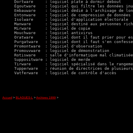
Dortware     : logiciel plate à dormir debout

Égoutware    : logiciel qui filtre les données inu
Embauware    : logiciel dédié à l'archivage de lon
Entonware    : logiciel de compression de données

Isolware     : logiciel d'application électorale

Manware      : logiciel destiné aux personnes rich
Mirware      : logiciel de copie

Mouchware    : logiciel antivirus

Oratware     : logiciel dont il faut prier pour es
Purgatware   : logiciel dont il faut s'en confesse
Promontware  : logiciel d'observation

Promouvware  : logiciel de démonstration

Rotisware    : salle d'informatique mal climatisée

Suppositware : logiciel de merde

Tirware      : logiciel spécialisé dans le rangeme
Tupperware   : réunion de directrices de plusieurs
Accueil
>
BLAGUES-L
>
Archives 1999
>