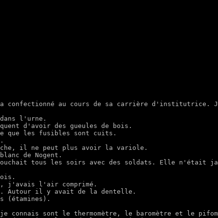
a confectionné au cours de sa carrière d'institutrice. J
dans l'urne.

quent d'avoir des gueules de bois.

e que les fusibles sont cuits.

.

che, il ne peut plus avoir la variole.

blanc de Nogent.

ouchait tous les soirs avec des soldats. Elle n'était ja
ois.

, j'avais l'air comprimé.

. Autour il y avait de la dentelle.

s (étamines).

je connais sont le thermomètre, le baromètre et le pifom