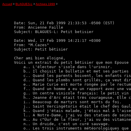
Accueil
>
BLAGUES-L
>
Archives 1999
>
Date: Sun, 21 Feb 1999 21:33:53 -0500 (EST)

From: Ancienne Faille

Subject: BLAGUES-L: Petit betisier

Date: Wed, 17 Feb 1999 14:21:17 +0300

From: "M.Cazes"

Subject: Petit bêtisier

Cher ami bien éloigné,

Voici un extrait du petit bêtisier que mon Epouse 
    a.. L'électeur s'isole dans l'urinoir.

    b.. Il choisit le bulletin et met ses parties 
    c.. Quand les parents boivent, les enfants ris
    d.. Quand les plombs sont grillés, ça veut dir
    e.. Marie Curie est morte rongée par le rectum
    f.. Quand un homme a eu un rapport avec une va
    g.. Un centre vinicole français: le petit vin 
    h.. Jeanne d'Arc était très courageuse. Elle c
    i.. Beaucoup de martyrs sont morts du foi.

    j.. Saint Vercingétorix était le chef des Gaul
    k.. Quand j'étais malade, j'étais mal à l'aise
    l.. A Notre-Dame, j'ai vu des statues de seins
    m.. Au c^Üur de la fleur, j'ai vu des vitamine
    n.. Un druide, c'est un curé sauvage.

    o.. Les trois instruments météorologiques que 